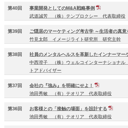
第40回
事業開発としてのM&A戦略事例
武道誠芳 （株）テンプロクシー 代表取締役
第39回
ご隠居のマーケティング考古学 ～生活者の真意
竹見太郎 イメージライト研究所 研究主幹
第38回
社員のメンタルヘルスを革新したインナーマー
中西澄子 （株）ウェルコインターナショナル
トアドバイザー
第37回
会社の『強み』を明確にせよ！
池田秀敏 （有）テオリア 代表取締役
第36回
お客様との「接触の場面」を設計する
池田秀敏 （有）テオリア 代表取締役