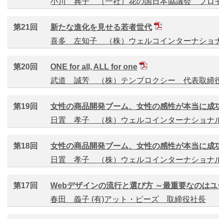
小川 典子 （一社）花の国日本協議会 プロ
第21回
新たな進化を見せる若者世代
喜多 左知子 （株）ウェルコインターナショ
第20回
ONE for all, ALL for one
武道 誠芳 （株）テンプロクシー 代表取締
第19回
女性の商品開発ブーム、女性の感性が本当に成功を
日置 孝子 （株）ウェルコインターナショナ
第18回
女性の商品開発ブーム、女性の感性が本当に成功を
日置 孝子 （株）ウェルコインターナショナ
第17回
Webデザインの流行と選び方 ～最重要なのは
春田 義子 (有)アット・ピーズ 取締役社長