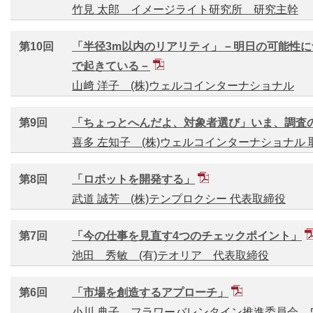
竹見 太郎 イメージライト研究所 研究主幹
第10回
「半径3m以内のリアリティ」－明日の可能性
で起きている－
山﨑 洋子 (株)ウェルコインターナショナル
第9回
「ちょっとへんだよ、対象者選び」いま、調査
喜多 左知子 (株)ウェルコインターナショナル 
第8回
「ロボットを開発する」
武道 誠芳 (株)テンプロクシー 代表取締役
第7回
「今の仕事を見直す4つのチェックポイント」
池田 秀敏 (有)テオリア 代表取締役
第6回
「市場を創造するアプローチ」
小川 典子 フラワーバレンタイン推進委員会 