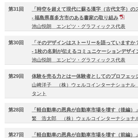
第31回
「時空を超えて現代に蘇る漢字（古代文字）の
- 福島県喜多方市のある書家の取り組み
池山悦朗 エンピツ・グラフィックス代表
第30回
「そのデザインはストーリーを語っていますか
- 1枚の名刺が伝えるコミュニケーションデザイ
池山悦朗 エンピツ・グラフィックス代表
第29回
体験を売る力とはー体験者としてのプロフェッ
山﨑洋子 （株）ウェルコインターナショナル
タント
第28回
「軽自動車の恩典が自動車市場を壊す（後編）
繁 浩太郎 （株）ウェルコインターナショナ
第27回
「軽自動車の恩典が自動車市場を壊す（前編）