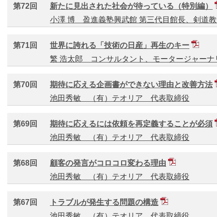
第72回
新たに見出された社会が待っている（特別編）
小澤 博 盈進義塾興武館 第三代目館長、剣道
第71回
世界に誇れる「技術の日産」再生のキー
繁 浩太郎 コンサルタント、モータージャーナ
第70回
期待に応える企画書ができない理由と改善方法
池田秀敏 （有）テオリア 代表取締役
第69回
期待に応えるには依頼を再定義することが必須
池田秀敏 （有）テオリア 代表取締役
第68回
顧客の発言がコロコロ変わる理由
池田秀敏 （有）テオリア 代表取締役
第67回
トラブルが発生する問題の構造
池田秀敏 （有）テオリア 代表取締役