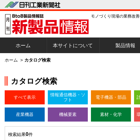
モノづくり現場の業務改善
ホーム
本サイトについて
製品情報
ホーム
>
カタログ検索
カタログ検索
情報通信機器・ソ
すべて表示
電子機器・部品
フト
産業機器
機械要素
素材・化学
0
検索結果
件