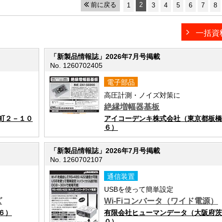
前に戻る
2
1
3
4
5
6
7
8
一括資
「新製品情報誌」2026年7月号掲載
No. 1260702405
電子部品
高圧計測・ノイズ対策に
絶縁増幅器基板
町２－１０
アイコーデンキ株式会社（東京都板橋
６）
「新製品情報誌」2026年7月号掲載
No. 1260702107
通信装置
USBを使って簡単設定
ズ
Wi-Fiコンバータ（ワイド電源）
６）
有限会社ヒューマンデータ（大阪府茨
０）