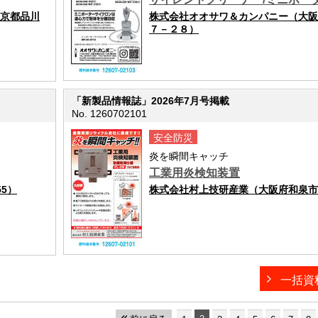
東京都品川
株式会社オオサワ＆カンパニー（大阪
７－２８）
「新製品情報誌」2026年7月号掲載
No. 1260702101
安全防災
炎を瞬間キャッチ
工業用炎検知装置
5）
株式会社村上技研産業（大阪府和泉市池上
一括資