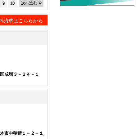
次へ進む
9
10
料請求はこちらから
区成増３－２４－１
木市中穂積１－２－１