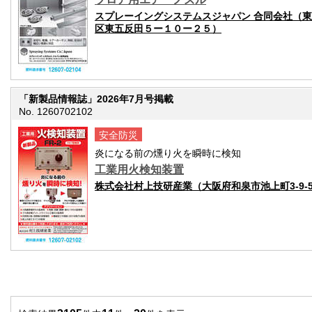
スプレーイングシステムスジャパン 合同会社（
区東五反田５ー１０ー２５）
「新製品情報誌」2026年7月号掲載
No. 1260702102
安全防災
炎になる前の燻り火を瞬時に検知
工業用火検知装置
株式会社村上技研産業（大阪府和泉市池上町3-9-5