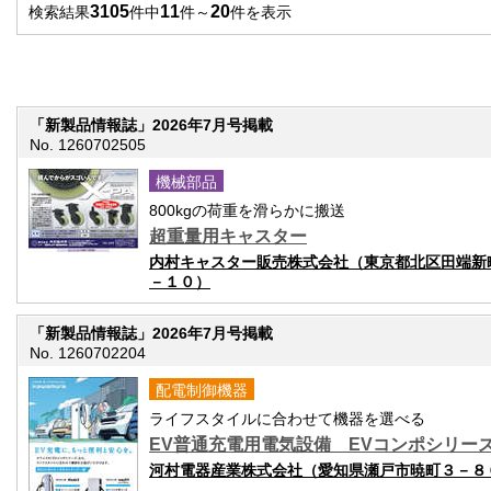
3105
11
20
検索結果
件中
件～
件を表示
「新製品情報誌」2026年7月号掲載
No. 1260702505
機械部品
800kgの荷重を滑らかに搬送
超重量用キャスター
内村キャスター販売株式会社（東京都北区田端新
－１０）
「新製品情報誌」2026年7月号掲載
No. 1260702204
配電制御機器
ライフスタイルに合わせて機器を選べる
EV普通充電用電気設備 EVコンポシリー
河村電器産業株式会社（愛知県瀬戸市暁町３－８