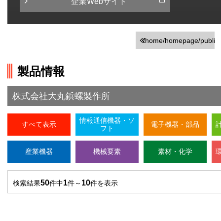
企業Webサイト
/home/homepage/public_
on line
246
製品情報
">前の画面に戻る
株式会社大丸鋲螺製作所
情報通信機器・ソ
すべて表示
電子機器・部品
フト
産業機器
機械要素
素材・化学
50
1
10
検索結果
件中
件～
件を表示