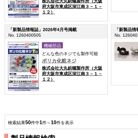
株式会社大丸鋲螺製作所（大阪
府大阪市東成区深江南３－１－
１２）
「新製品情報誌」2026年4月号掲載
「新製品情報
No. 1260400505
No. 126040
機械部品
どんな色のネジでも製作可能
ポリカ化粧ネジ
株式会社大丸鋲螺製作所（大阪
府大阪市東成区深江南３－１－
１２）
50
1
10
検索結果
件中
件～
件を表示