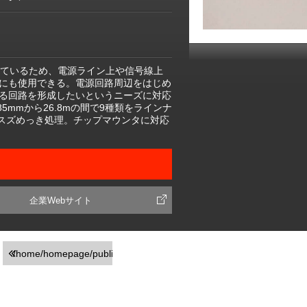
れているため、電源ライン上や信号線上
にも使用できる。電源回路周辺をはじめ
る回路を形成したいというニーズに対応
5mmから26.8mの間で9種類をラインナ
地スズめっき処理。チップマウンタに対応
企業Webサイト
/home/homepage/public_html/usr/detail_products.php
on line
251
">前の画面に戻る