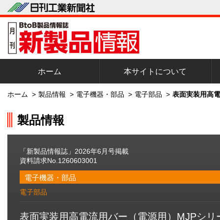
ホーム
本サイトについて
ホーム
>
製品情報
>
電子機器・部品
>
電子部品
>
表面実装用高電
製品情報
「新製品情報誌」2026年6月号掲載
資料請求No.1260603001
電子機器・部品
電子部品
表面実装用高電流用バー（電源用）MJPシリ