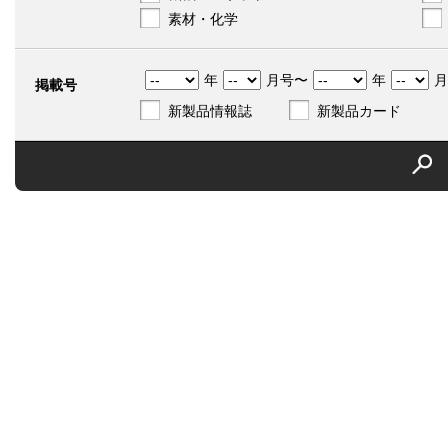
素材・化学
年
月号〜
年
月
掲載号
新製品情報誌
新製品カード