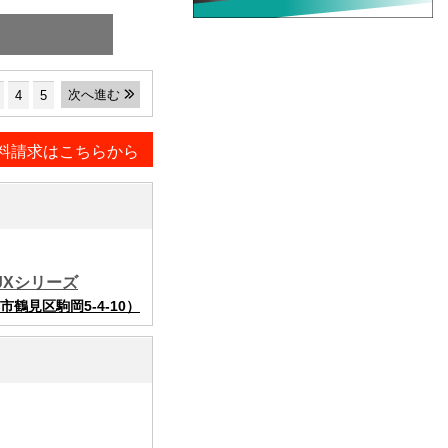
次へ進む
4
5
料請求はこちらから
JXシリーズ
鶴見区駒岡5-4-10）