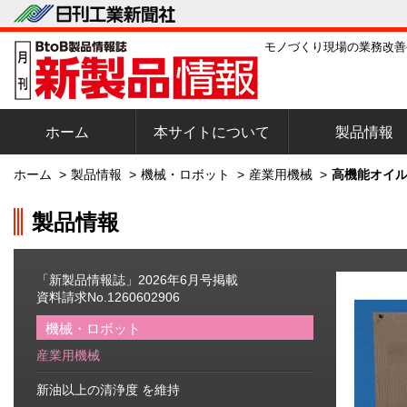
モノづくり現場の業務改善
ホーム
本サイトについて
製品情報
ホーム
>
製品情報
>
機械・ロボット
>
産業用機械
>
高機能オイル
製品情報
「新製品情報誌」2026年6月号掲載
資料請求No.1260602906
機械・ロボット
産業用機械
新油以上の清浄度 を維持