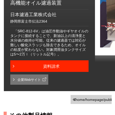
高機能オイル濾過装置
日本濾過工業株式会社
静岡県富士市伝法2364
「SRC-812-6V」は油圧作動油やギヤオイルの
タンクに接続することで、新油以上の清浄度と
水分値の維持が可能。従来の濾過器では対応が
難しい酸化スラッジも除去できるため、オイル
の粘度が変わらない。対象潤滑油タンクサイズ
は5〜2万ｌ（リットル記号）。
資料請求
企業Webサイト
/home/homepage/public_h
on line
251