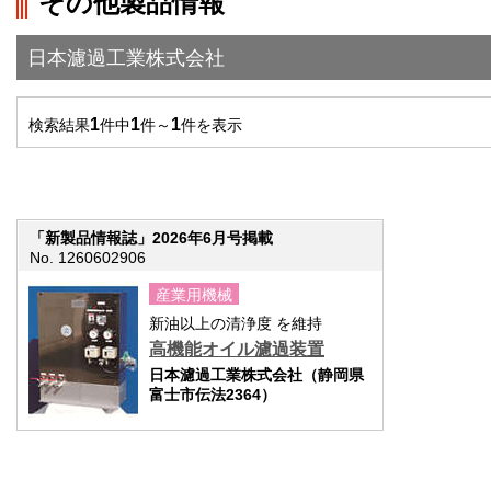
その他製品情報
">前の画面に戻る
日本濾過工業株式会社
1
1
1
検索結果
件中
件～
件を表示
「新製品情報誌」2026年6月号掲載
No. 1260602906
産業用機械
新油以上の清浄度 を維持
高機能オイル濾過装置
日本濾過工業株式会社（静岡県
富士市伝法2364）