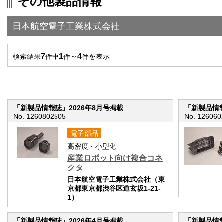
その他製品情報
">前の画面に戻る
日本航空電子工業株式会社
7
1
4
検索結果
件中
件～
件を表示
「新製品情報誌」2026年8月号掲載
「新製品情報
No. 1260802505
No. 126060
電子部品
高密度・小型化
産業ロボット向け複合コネ
クタ
日本航空電子工業株式会社（東
京都東京都渋谷区道玄坂1-21-
1）
「新製品情報誌」2026年4月号掲載
「新製品情報