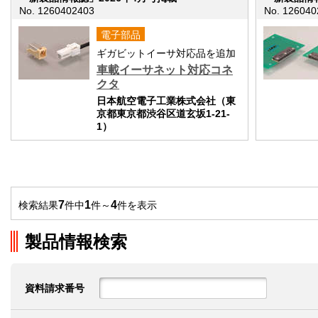
No. 1260402403
No. 126040
電子部品
ギガビットイーサ対応品を追加
車載イーサネット対応コネ
クタ
日本航空電子工業株式会社（東
京都東京都渋谷区道玄坂1-21-
1）
7
1
4
検索結果
件中
件～
件を表示
製品情報検索
資料請求番号