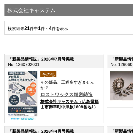
株式会社キャステム
21
1
4
検索結果
件中
件～
件を表示
「新製品情報誌」2026年7月号掲載
「新製品情報
No. 1260702001
No. 126060
その他
その部品、工程多すぎません
か？
ロストワックス精密鋳造
株式会社キャステム（広島県福
山市御幸町中津原1808番地1）
「新製品情報誌」2026年4月号掲載
「新製品情報