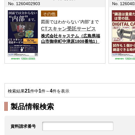
No. 1260402903
No. 126040
その他
図面ではわからない”内部”まで
CTスキャン受託サービス
株式会社キャステム（広島県福
山市御幸町中津原1808番地1）
21
1
4
検索結果
件中
件～
件を表示
製品情報検索
資料請求番号