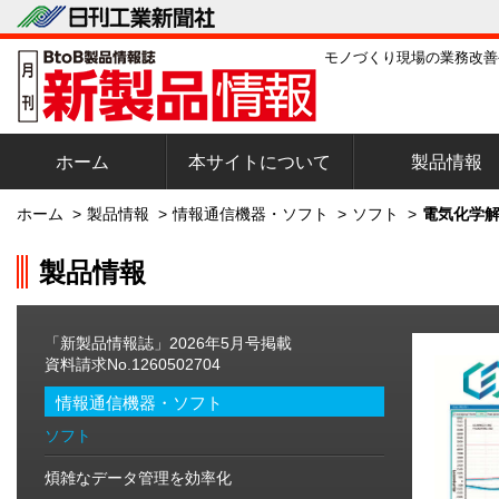
モノづくり現場の業務改善
ホーム
本サイトについて
製品情報
ホーム
>
製品情報
>
情報通信機器・ソフト
>
ソフト
>
電気化学解
製品情報
「新製品情報誌」2026年5月号掲載
資料請求No.1260502704
情報通信機器・ソフト
ソフト
煩雑なデータ管理を効率化