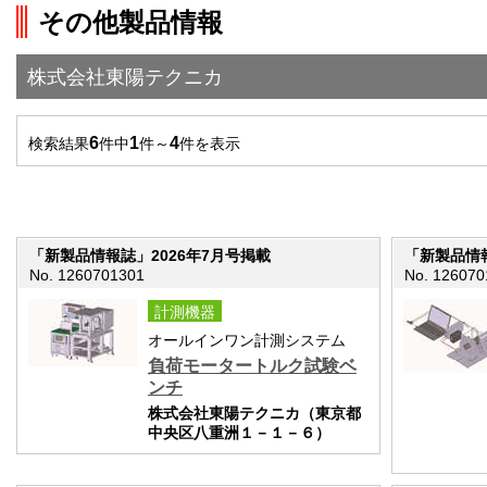
その他製品情報
">前の画面に戻る
株式会社東陽テクニカ
6
1
4
検索結果
件中
件～
件を表示
「新製品情報誌」2026年7月号掲載
「新製品情報
No. 1260701301
No. 126070
計測機器
オールインワン計測システム
負荷モータートルク試験ベ
ンチ
株式会社東陽テクニカ（東京都
中央区八重洲１－１－６）