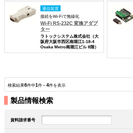
通信装置
接続をWi-Fiで無線化
Wi-Fi RS-232C 変換アダプ
ター
ラトックシステム株式会社（大
阪府大阪市西区南堀江1-18-4
Osaka Metro南堀江ビル 8階）
6
1
4
検索結果
件中
件～
件を表示
製品情報検索
資料請求番号