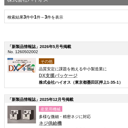
3
1
3
検索結果
件中
件～
件を表示
「新製品情報誌」2026年5月号掲載
No. 1260502002
その他
品質安定に課題を抱える中小製造業に
DX支援パッケージ
株式会社ハイオス（東京都墨田区押上1-35-1）
「新製品情報誌」2025年12月号掲載
産業用機械
多様な微細・精密ネジに対応
ネジ供給機