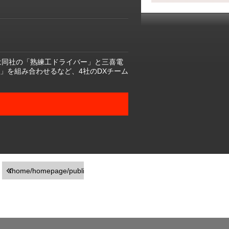
は同社の「熟練工ドライバー」と三喜電
」を組み合わせるなど、4社のDXチーム
/home/homepage/public_html/usr/detail_products.php
on line
251
">前の画面に戻る