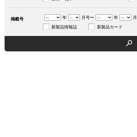
年
月号〜
年
月
掲載号
新製品情報誌
新製品カード