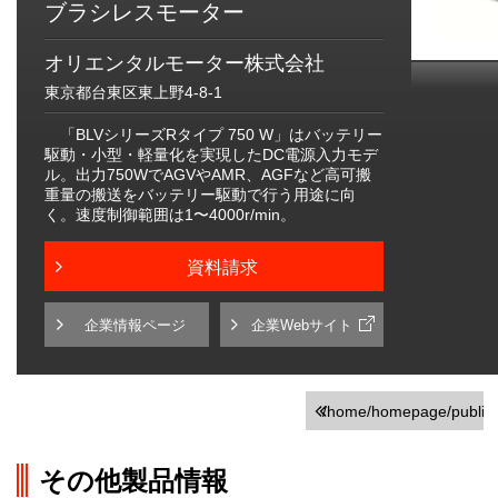
ブラシレスモーター
オリエンタルモーター株式会社
東京都台東区東上野4-8-1
「BLVシリーズRタイプ 750 W」はバッテリー
駆動・小型・軽量化を実現したDC電源入力モデ
ル。出力750WでAGVやAMR、AGFなど高可搬
重量の搬送をバッテリー駆動で行う用途に向
く。速度制御範囲は1〜4000r/min。
資料請求
企業情報ページ
企業Webサイト
/home/homepage/public_h
on line
251
その他製品情報
">前の画面に戻る