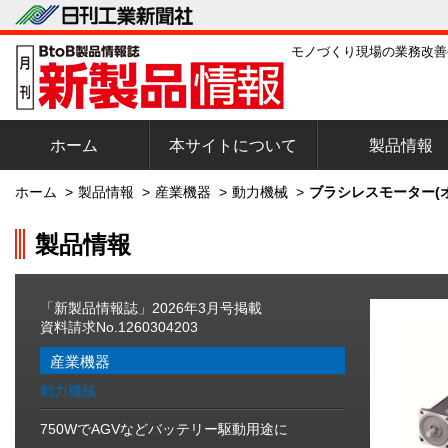
モノづくり現場の業務改善
ホーム
本サイトについて
製品情報
ホーム
>
製品情報
>
産業機器
>
動力機械
>
ブラシレスモーター(
製品情報
「新製品情報誌」2026年3月号掲載
資料請求No.1260304203
産業機器
動力機械
750WでAGVなどバッテリー駆動用途に