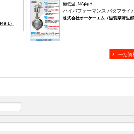
極低温LNG向け
ハイパフォーマンス バタフライ
株式会社オーケーエム（滋賀県蒲生郡日
6-1）
一括資