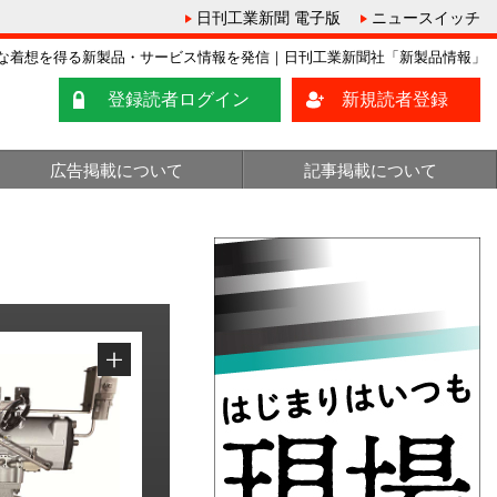
日刊工業新聞 電子版
ニュースイッチ
な着想を得る新製品・サービス情報を発信｜日刊工業新聞社「新製品情報」
登録読者ログイン
新規読者登録
広告掲載について
記事掲載について