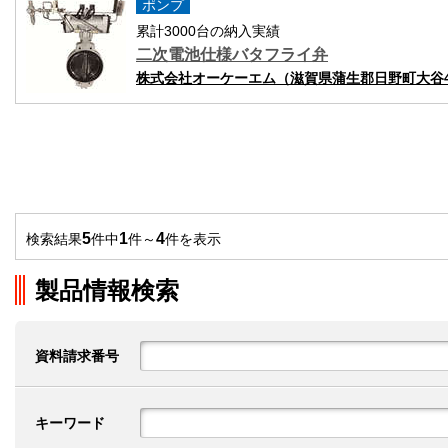
ポンプ
累計3000台の納入実績
二次電池仕様バタフライ弁
株式会社オーケーエム（滋賀県蒲生郡日野町大谷44
5
1
4
検索結果
件中
件～
件を表示
製品情報検索
資料請求番号
キーワード