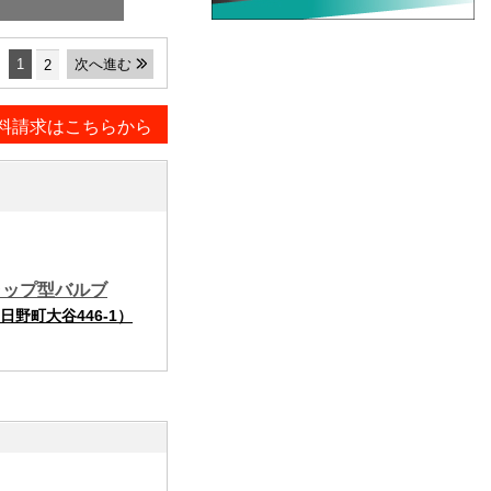
1
次へ進む
2
料請求はこちらから
ラップ型バルブ
野町大谷446-1）