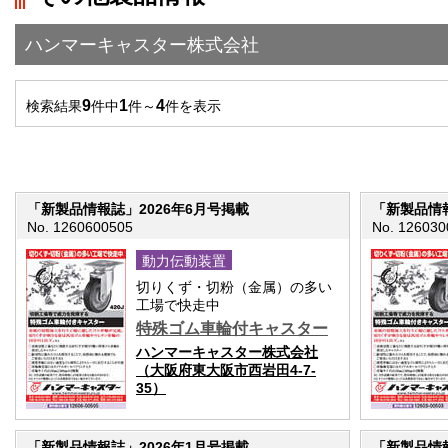
">前の画面に戻る
ハンマーキャスター株式会社
9
1
4
検索結果
件中
件～
件を表示
「新製品情報誌」2026年6月号掲載
「新製品情報
No. 1260600505
No. 126030
動力伝動装置
切りくず・切粉（金属）の多い
工場で快走中
特殊ゴム車輪付キャスター
ハンマーキャスター株式会社
（大阪府東大阪市西岩田4-7-
35）
「新製品情報誌」2026年1月号掲載
「新製品情報