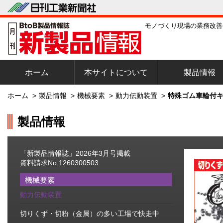
モノづくり現場の業務改善
ホーム
本サイトについて
製品情報
ホーム
>
製品情報
>
機械要素
>
動力伝動装置
>
特殊ゴム車輪付キ
製品情報
「新製品情報誌」2026年3月号掲載
資料請求No.1260300503
機械要素
動力伝動装置
切りくず・切粉（金属）の多い工場で快走中