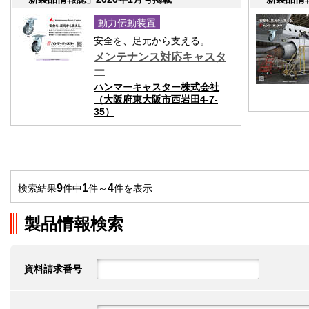
動力伝動装置
安全を、足元から支える。
メンテナンス対応キャスタ
ー
ハンマーキャスター株式会社
（大阪府東大阪市西岩田4-7-
35）
9
1
4
検索結果
件中
件～
件を表示
製品情報検索
資料請求番号