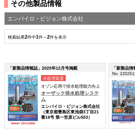
その他製品情報
">前の画面に戻る
エンバイロ・ビジョン株式会社
2
1
2
検索結果
件中
件～
件を表示
「新製品情報誌」2025年12月号掲載
「新製品情報
No. 220251
水処理装置
オゾン応用で排水処理能力向上
オーザック排水処理システ
ム
エンバイロ・ビジョン株式会社
（東京都豊島区東池袋3丁目21
番18号 第一笠原ビル503）