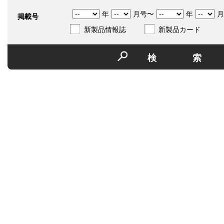
年
月号〜
年
月
掲載号
新製品情報誌
新製品カード
検