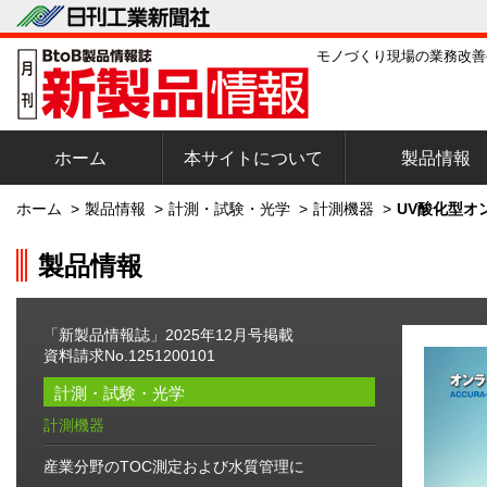
モノづくり現場の業務改善
ホーム
本サイトについて
製品情報
ホーム
>
製品情報
>
計測・試験・光学
>
計測機器
>
UV酸化型オ
製品情報
「新製品情報誌」2025年12月号掲載
資料請求No.1251200101
計測・試験・光学
計測機器
産業分野のTOC測定および水質管理に