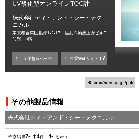
UV酸化型オンラインTOC計
株式会社ティ・アンド・シー・テク
ニカル
東京都台東区根岸1-2-17 住友不動産上野ビル7
号館 5階
企業情報ページ
企業Webサイト
/home/homepage/public_h
on line
251
その他製品情報
">前の画面に戻る
株式会社ティ・アンド・シー・テクニカル
7
1
4
検索結果
件中
件～
件を表示