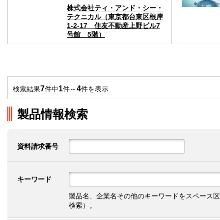
株式会社ティ・アンド・シー・
テクニカル（東京都台東区根岸
1-2-17 住友不動産上野ビル7
号館 5階）
7
1
4
検索結果
件中
件～
件を表示
製品情報検索
資料請求番号
キーワード
製品名、企業名その他のキーワードをスペース区
検索）。