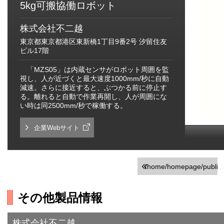
5kg可搬協働ロボット
株式会社不二越
東京都東京都港区東新橋1丁目9番2号 汐留住友
ビル17階
「MZS05」は内蔵センサがロボット周囲を監
視し、人が近づくと最大速度1000mm/秒に自動
減速。さらに接近すると、ぶつかる前に停止す
る。離れると自動で作業再開し、人が周囲にな
い時は同2500mm/秒で稼働する。
企業Webサイト
/home/homepage/public_h
on line
251
その他製品情報
">前の画面に戻る
株式会社不二越