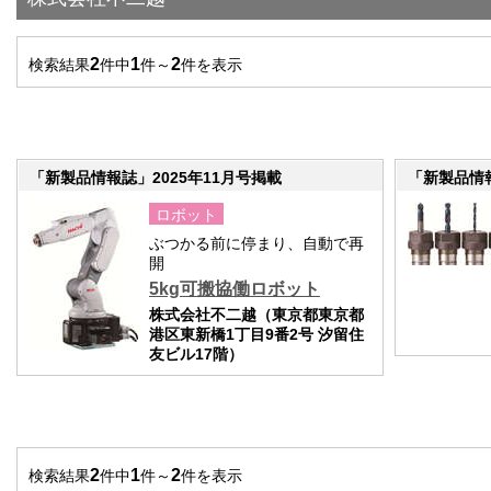
2
1
2
検索結果
件中
件～
件を表示
「新製品情報誌」2025年11月号掲載
「新製品情報
ロボット
ぶつかる前に停まり、自動で再
開
5kg可搬協働ロボット
株式会社不二越（東京都東京都
港区東新橋1丁目9番2号 汐留住
友ビル17階）
2
1
2
検索結果
件中
件～
件を表示