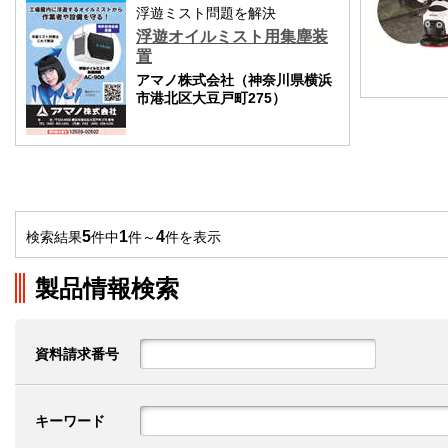
浮遊ミスト問題を解決
浮遊オイルミスト用集塵装
置
アマノ株式会社（神奈川県横浜
市港北区大豆戸町275）
5
1
4
検索結果
件中
件～
件を表示
製品情報検索
資料請求番号
キーワード