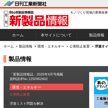
モノづくり現場の業務改善
ホーム
本サイトについて
製品情報
ホーム
>
製品情報
>
環境・エネルギー
>
公害防止装置
>
浮遊オイ
製品情報
「新製品情報誌」2025年9月号掲載
資料請求No.1250902602
環境・エネルギー
公害防止装置
浮遊ミスト問題を解決