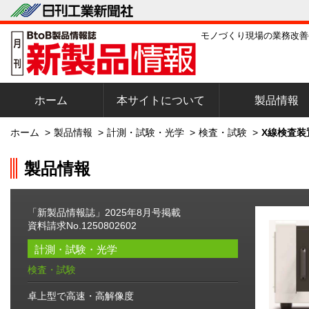
モノづくり現場の業務改善
ホーム
本サイトについて
製品情報
ホーム
>
製品情報
>
計測・試験・光学
>
検査・試験
>
X線検査装
製品情報
「新製品情報誌」2025年8月号掲載
資料請求No.1250802602
計測・試験・光学
検査・試験
卓上型で高速・高解像度