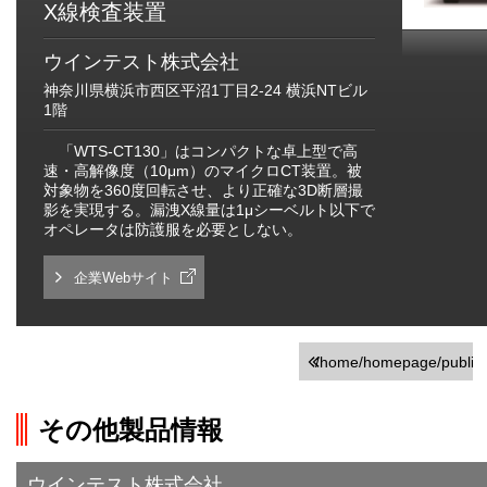
X線検査装置
ウインテスト株式会社
神奈川県横浜市西区平沼1丁目2-24 横浜NTビル
1階
「WTS-CT130」はコンパクトな卓上型で高
速・高解像度（10μm）のマイクロCT装置。被
対象物を360度回転させ、より正確な3D断層撮
影を実現する。漏洩X線量は1μシーベルト以下で
オペレータは防護服を必要としない。
企業Webサイト
/home/homepage/public_h
on line
251
その他製品情報
">前の画面に戻る
ウインテスト株式会社