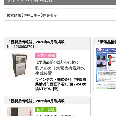
3
1
3
検索結果
件中
件～
件を表示
「新製品情報誌」2026年6月号掲載
「新製品情報
No. 1260603701
産業用機械
化学薬品系の洗剤の代替に
強アルカリ水素含有洗浄水
生成装置
ウインテスト株式会社（神奈川
県横浜市西区平沼1丁目2-24 横
浜NTビル1階）
「新製品情報誌」2025年8月号掲載
検査・試験