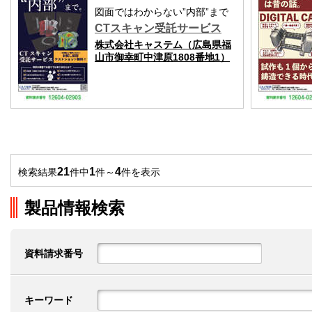
図面ではわからない”内部”まで
CTスキャン受託サービス
株式会社キャステム（広島県福
山市御幸町中津原1808番地1）
21
1
4
検索結果
件中
件～
件を表示
製品情報検索
資料請求番号
キーワード