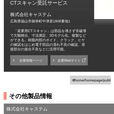
CTスキャン受託サービス
株式会社キャステム
広島県福山市御幸町中津原1808番地1
「産業用CTスキャン」は部品を壊さず非破壊
で欠陥検出、寸法測定、3Dモデル化、複製など
ができる。樹脂内部のボイド、クラック、ヒケ
の確認をはじめ電子部品の濡れ不良の確認、溶
接部分の接合不良などに活用可能。
企業情報ページ
企業Webサイト
/home/homepage/public_h
on line
251
その他製品情報
">前の画面に戻る
株式会社キャステム