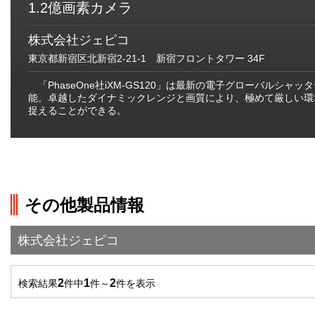
1.2億画素カメラ
株式会社ジェピコ
東京都新宿区北新宿2-21-1 新宿フロントタワー 34F
「PhaseOne社iXM-GS120」は最新の電子グローバルシ
能。卓越したダイナミックレンジと画質により、極めて厳しい環
捉えることができる。
その他製品情報
株式会社ジェピコ
2
1
2
検索結果
件中
件～
件を表示