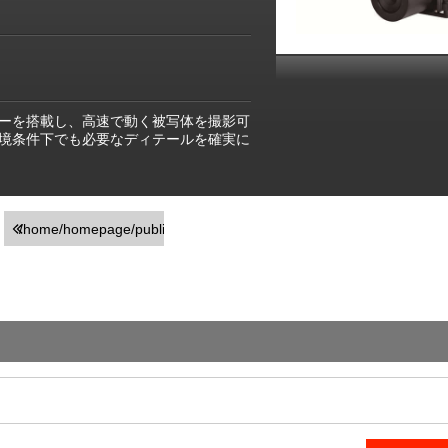
ャッターを搭載し、高速で動く被写体を撮影可
境条件下でも必要なディテールを確実に
/home/homepage/public_html/usr/detail_products.php
on line
251
">前の画面に戻る