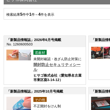
5
1
4
検索結果
件中
件～
件を表示
「新製品情報誌」2026年6月号掲載
「新製品情報
No. 1260600503
遮蔽材
未開封確認・改ざん防止対策に
開封防止セキュリティシー
ル
ヒサゴ株式会社（愛知県名古屋
市東区葵3-14-12）
「新製品情報誌」2025年10月号掲載
「新製品情報
その他
不正開封をけん制