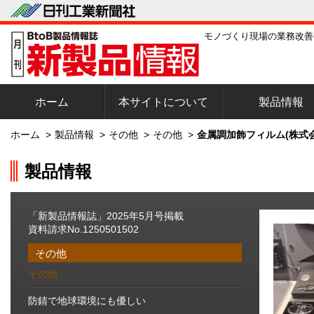
モノづくり現場の業務改善
ホーム
本サイトについて
製品情報
ホーム
>
製品情報
>
その他
>
その他
>
金属調加飾フィルム(株式
製品情報
「新製品情報誌」2025年5月号掲載
資料請求No.1250501502
その他
その他
防錆で地球環境にも優しい