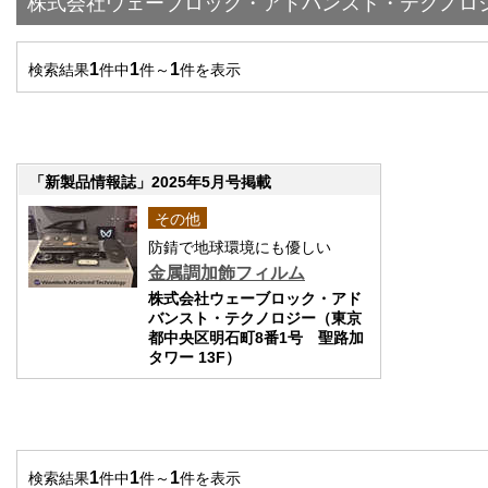
株式会社ウェーブロック・アドバンスト・テクノロ
1
1
1
検索結果
件中
件～
件を表示
「新製品情報誌」2025年5月号掲載
その他
防錆で地球環境にも優しい
金属調加飾フィルム
株式会社ウェーブロック・アド
バンスト・テクノロジー（東京
都中央区明石町8番1号 聖路加
タワー 13F）
1
1
1
検索結果
件中
件～
件を表示