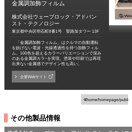
金属調加飾フィルム
株式会社ウェーブロック・アドバン
スト・テクノロジー
東京都中央区明石町8番1号 聖路加タワー 13F
「金属調加飾フィルム」はクルマの自動運転
を妨げない電波・光線透過性を持つ加飾フィル
ム。100色を超えるカラーバリエーションで深み
のある金属調カラ−を実現。塗装や印刷では再現
出来ない金属感でデザイン性も高い。
企業Webサイト
/home/homepage/public_h
on line
251
その他製品情報
">前の画面に戻る