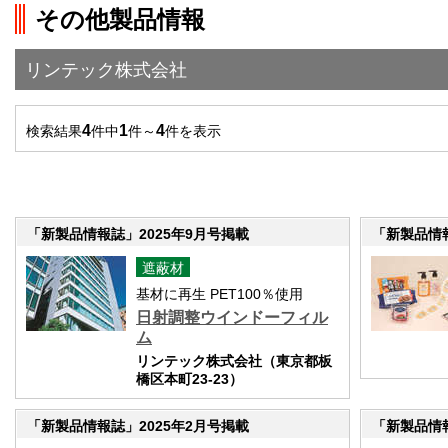
その他製品情報
">前の画面に戻る
リンテック株式会社
4
1
4
検索結果
件中
件～
件を表示
「新製品情報誌」2025年9月号掲載
「新製品情報
遮蔽材
基材に再生 PET100％使用
日射調整ウインドーフィル
ム
リンテック株式会社（東京都板
橋区本町23-23）
「新製品情報誌」2025年2月号掲載
「新製品情報