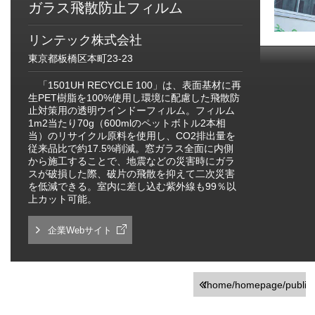
ガラス飛散防止フィルム
リンテック株式会社
東京都板橋区本町23-23
「1501UH RECYCLE 100」は、表面基材に再
生PET樹脂を100%使用し環境に配慮した飛散防
止対策用の透明ウインドーフィルム。フィルム
1m2当たり70g（600mlのペットボトル2本相
当）のリサイクル原料を使用し、CO2排出量を
従来品比で約17.5%削減。窓ガラス全面に内側
から施工することで、地震などの災害時にガラ
スが破損した際、破片の飛散を抑えて二次災害
を低減できる。室内に差し込む紫外線も99％以
上カット可能。
企業Webサイト
/home/homepage/public_h
on line
251