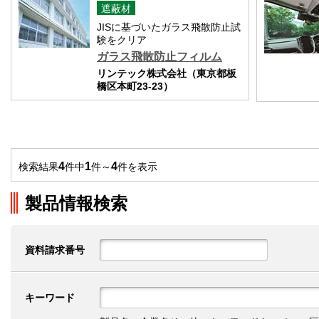
遮蔽材
JISに基づいたガラス飛散防止試
験をクリア
ガラス飛散防止フィルム
リンテック株式会社（東京都板
橋区本町23-23）
4
1
4
検索結果
件中
件～
件を表示
製品情報検索
資料請求番号
キーワード