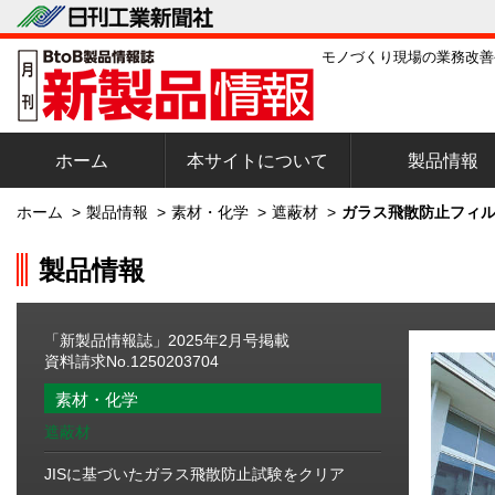
モノづくり現場の業務改善
ホーム
本サイトについて
製品情報
ホーム
>
製品情報
>
素材・化学
>
遮蔽材
>
ガラス飛散防止フィル
製品情報
「新製品情報誌」2025年2月号掲載
資料請求No.1250203704
素材・化学
遮蔽材
JISに基づいたガラス飛散防止試験をクリア