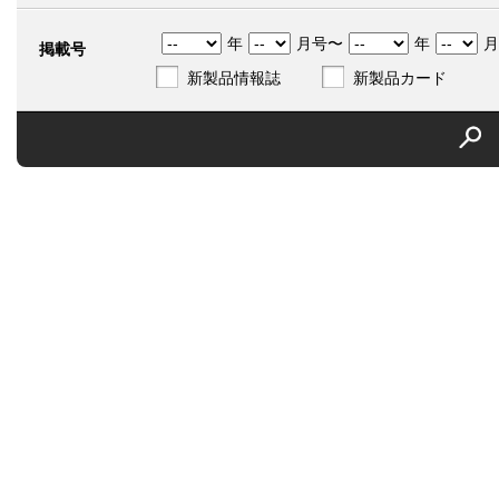
年
月号〜
年
月
掲載号
新製品情報誌
新製品カード