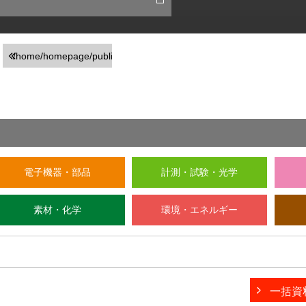
/home/homepage/public_html/usr/detail_company.php
on line
246
">前の画面に戻る
電子機器・部品
計測・試験・光学
素材・化学
環境・エネルギー
一括資