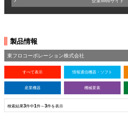
企業Webサイト
製品情報
東フロコーポレーション株式会社
すべて表示
情報通信機器・ソフト
産業機器
機械要素
3
1
3
検索結果
件中
件～
件を表示