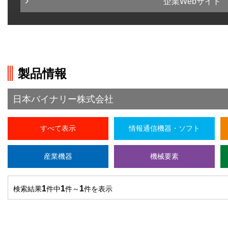
企業Webサイト
製品情報
日本バイナリー株式会社
すべて表示
情報通信機器・ソフト
産業機器
機械要素
1
1
1
検索結果
件中
件～
件を表示