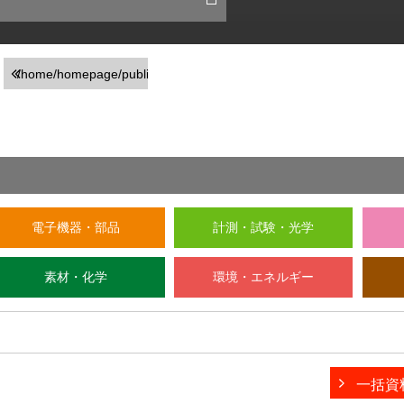
/home/homepage/public_html/usr/detail_company.php
on line
246
">前の画面に戻る
電子機器・部品
計測・試験・光学
素材・化学
環境・エネルギー
一括資