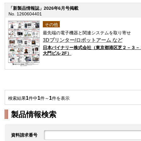
「新製品情報誌」2026年6月号掲載
No. 1260604401
その他
最先端の電子機器と関連システムを取り寄せ
3Dプリンター/ロボットアーム など
日本バイナリー株式会社（東京都港区芝２－３－
大門ビル 2F）
1
1
1
検索結果
件中
件～
件を表示
製品情報検索
資料請求番号