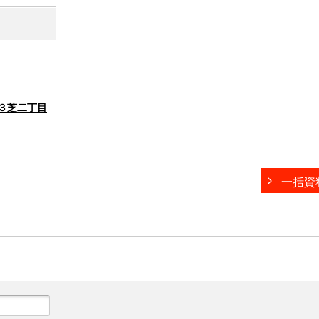
３芝二丁目
一括資