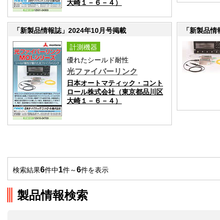
大崎１－６－４）
「新製品情報誌」2024年10月号掲載
「新製品情報
計測機器
優れたシールド耐性
光ファイバーリンク
日本オートマティック・コント
ロール株式会社（東京都品川区
大崎１－６－４）
6
1
6
検索結果
件中
件～
件を表示
製品情報検索