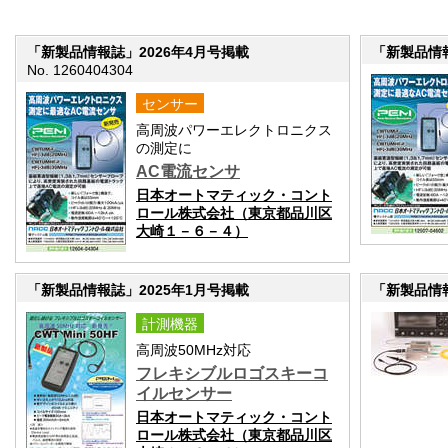
「新製品情報誌」2026年4月号掲載
「新製品情報
No. 1260404304
センサー
高周波パワーエレクトロニクス
の測定に
AC電流センサ
日本オートマティック・コント
ロール株式会社（東京都品川区
大崎１－６－４）
「新製品情報誌」2025年1月号掲載
「新製品情報
計測機器
高周波50MHz対応
フレキシブルロゴスキーコ
イルセンサー
日本オートマティック・コント
ロール株式会社（東京都品川区