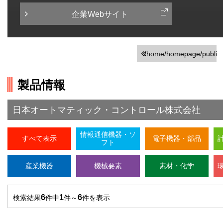
企業Webサイト
/home/homepage/public_
on line
246
製品情報
">前の画面に戻る
日本オートマティック・コントロール株式会社
情報通信機器・ソ
すべて表示
電子機器・部品
フト
産業機器
機械要素
素材・化学
6
1
6
検索結果
件中
件～
件を表示