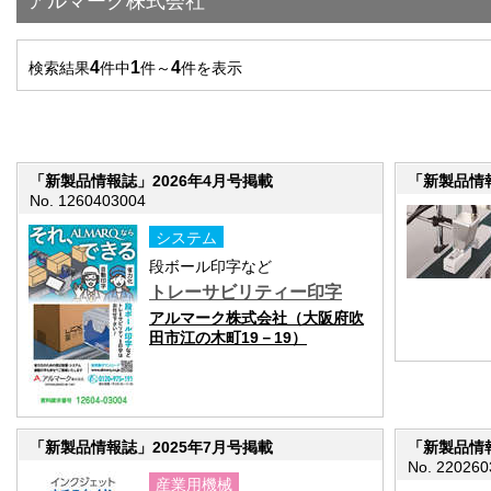
アルマーク株式会社
4
1
4
検索結果
件中
件～
件を表示
「新製品情報誌」2026年4月号掲載
「新製品情報
No. 1260403004
システム
段ボール印字など
トレーサビリティー印字
アルマーク株式会社（大阪府吹
田市江の木町19－19）
「新製品情報誌」2025年7月号掲載
「新製品情報
No. 220260
産業用機械