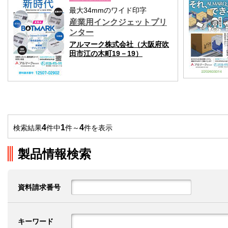
最大34mmのワイド印字
産業用インクジェットプリ
ンター
アルマーク株式会社（大阪府吹
田市江の木町19－19）
4
1
4
検索結果
件中
件～
件を表示
製品情報検索
資料請求番号
キーワード