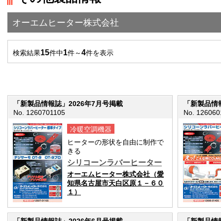
オーエムヒーター株式会社
15
1
4
検索結果
件中
件～
件を表示
「新製品情報誌」2026年7月号掲載
「新製品情報
No. 1260701105
No. 126060
冷暖空調機器
ヒーターの形状を自由に制作で
きる
シリコーンラバーヒーター
オーエムヒーター株式会社（愛
知県名古屋市天白区原１－６０
１）
「新製品情報誌」2026年6月号掲載
「新製品情報