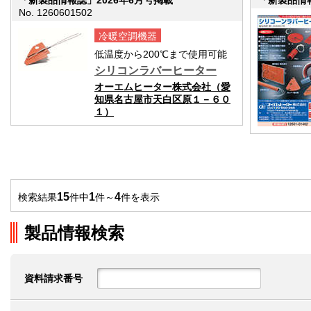
No. 1260601502
冷暖空調機器
低温度から200℃まで使用可能
シリコンラバーヒーター
オーエムヒーター株式会社（愛
知県名古屋市天白区原１－６０
１）
15
1
4
検索結果
件中
件～
件を表示
製品情報検索
資料請求番号