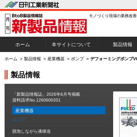
モノづくり現場の業務改善
ホーム
本サイトについて
製品情報
ホーム
>
製品情報
>
産業機器
>
ポンプ
>
デフォーミングポンプV
製品情報
「新製品情報誌」2026年6月号掲載
資料請求No.1260600201
産業機器
ポンプ
脱泡しながら液移送