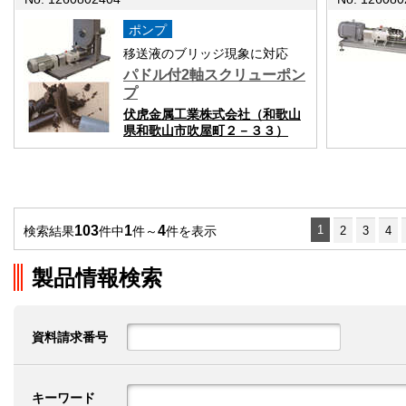
ポンプ
移送液のブリッジ現象に対応
パドル付2軸スクリューポン
プ
伏虎金属工業株式会社（和歌山
県和歌山市吹屋町２－３３）
103
1
4
1
検索結果
件中
件～
件を表示
2
3
4
製品情報検索
資料請求番号
キーワード