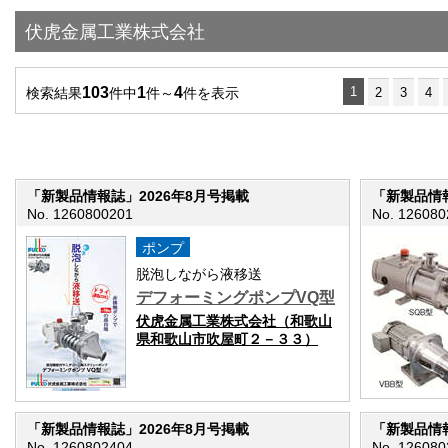
伏虎金属工業株式会社
103
1
4
1
検索結果
件中
件～
件を表示
2
3
4
「新製品情報誌」2026年8月号掲載
「新製品情報
No. 1260800201
No. 126080
ポンプ
脱泡しながら液移送
デフォーミングポンプVQ型
伏虎金属工業株式会社（和歌山
県和歌山市吹屋町２－３３）
「新製品情報誌」2026年8月号掲載
「新製品情報
No. 1260802404
No. 126080