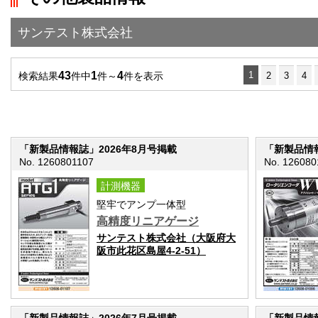
サンテスト株式会社
43
1
4
1
検索結果
件中
件～
件を表示
2
3
4
「新製品情報誌」2026年8月号掲載
「新製品情報
No. 1260801107
No. 126080
計測機器
堅牢でアンプ一体型
高精度リニアゲージ
サンテスト株式会社（大阪府大
阪市此花区島屋4-2-51）