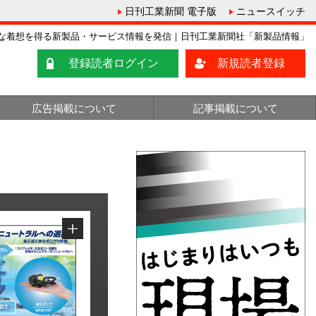
日刊工業新聞 電子版
ニュースイッチ
な着想を得る新製品・サービス情報を発信｜日刊工業新聞社「新製品情報」
登録読者ログイン
新規読者登録
広告掲載について
記事掲載について