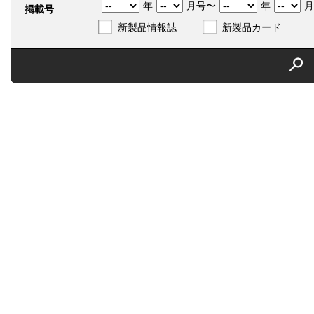
年
月号〜
年
月
掲載号
新製品情報誌
新製品カード