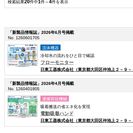
20
1
4
検索結果
件中
件～
件を表示
「新製品情報誌」2026年6月号掲載
No. 1260601705
流体機器
冷却水の流れをひと目で確認
フローモニター
日東工器株式会社（東京都大田区仲池上２－９－
「新製品情報誌」2026年4月号掲載
No. 1260401805
運搬荷役機械
吸着搬送の省エネ化を実現
電動吸着ハンド
日東工器株式会社（東京都大田区仲池上２－９－