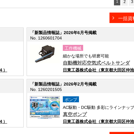
1
2
3
一括資
「新製品情報誌」2026年6月号掲載
No. 1260601704
工作機械
細かな場所でも研磨可能
自動機対応空気式ベルトサンダ
４）
日東工器株式会社（東京都大田区仲池
「新製品情報誌」2026年2月号掲載
No. 1260201505
ポンプ
AC駆動・DC駆動 多彩にラインナッ
真空ポンプ
４）
日東工器株式会社（東京都大田区仲池