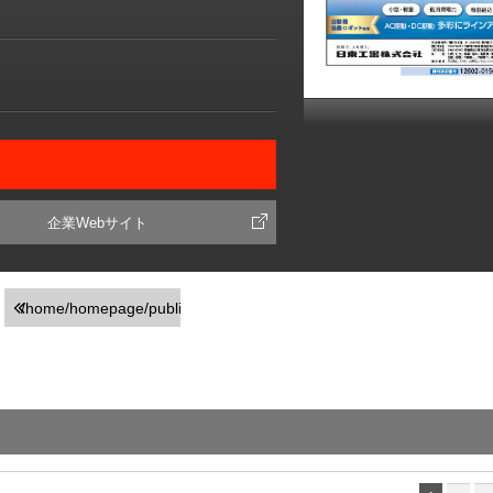
企業Webサイト
/home/homepage/public_html/usr/detail_products.php
on line
251
">前の画面に戻る