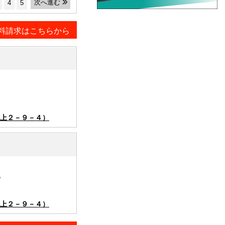
次へ進む
4
5
料請求はこちらから
上２－９－４）
プ
上２－９－４）