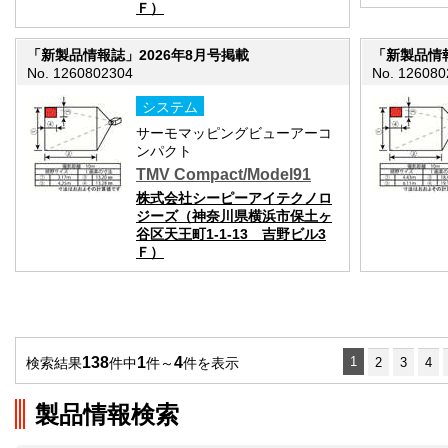
Ｆ）
「新製品情報誌」2026年8月号掲載
「新製品情報
No. 1260802304
No. 126080
システム
サーモマッピングビューアーコ
ンパクト
TMV Compact/Model91
株式会社シーピーアイテクノロ
ジーズ（神奈川県横浜市保土ヶ
谷区天王町1-1-13 吉野ビル3
Ｆ）
138
1
4
1
検索結果
件中
件～
件を表示
2
3
4
製品情報検索