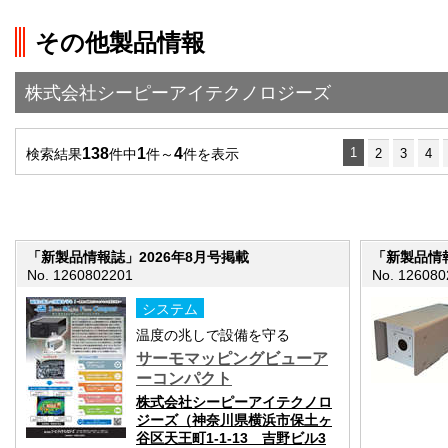
on line
251
その他製品情報
">前の画面に戻る
株式会社シーピーアイテクノロジーズ
138
1
4
1
検索結果
件中
件～
件を表示
2
3
4
「新製品情報誌」2026年8月号掲載
「新製品情報
No. 1260802201
No. 126080
システム
温度の兆しで設備を守る
サーモマッピングビューア
ーコンパクト
株式会社シーピーアイテクノロ
ジーズ（神奈川県横浜市保土ヶ
谷区天王町1-1-13 吉野ビル3