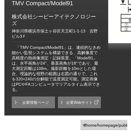
TMV Compact/Model91
株式会社シーピーアイテクノロジー
ズ
神奈川県横浜市保土ヶ谷区天王町1-1-13 吉野
ビル3Ｆ
「TMV Compact/Model91」は、連続的なきめ
細かい監視システムを構築できる、高解像度で
高精度の熱画像測定・記録装置。「Model91」
は、水平画角が24°、垂直画角が18°であり、最
大測定距離は108m。撮影距離を10mとした場
合、理論的な視野の範囲は右図の通りで、これ
を320×240の分解能で温度測定可能。測定画像
はPCやFAコンピュータでリアルタイム表示でき
る。
企業情報ページ
企業Webサイト
/home/homepage/public_h