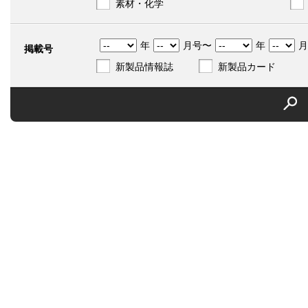
素材・化学
年
月号〜
年
月
掲載号
新製品情報誌
新製品カード