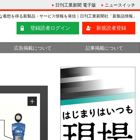
日刊工業新聞 電子版
ニュースイッチ
な着想を得る新製品・サービス情報を発信｜日刊工業新聞社「新製品情報」
登録読者ログイン
新規読者登録
広告掲載について
記事掲載について