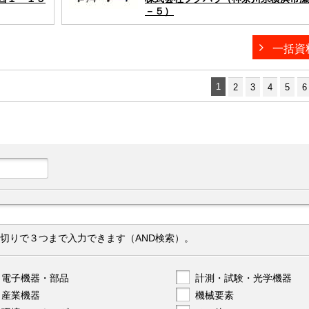
－５）
一括資
1
2
3
4
5
6
切りで３つまで入力できます（AND検索）。
電子機器・部品
計測・試験・光学機器
産業機器
機械要素