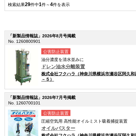
29
1
4
検索結果
件中
件～
件を表示
「新製品情報誌」2026年8月号掲載
No. 1260800901
公害防止装置
油分濃度を清水並みに
ドレン油水分離装置
株式会社フクハラ（神奈川県横浜市瀬谷区阿久和
－５）
「新製品情報誌」2026年7月号掲載
No. 1260700101
公害防止装置
圧縮空気用 高性能オイルミスト吸着捕捉装置
オイルバスター
株式会社フクハラ（神奈川県横浜市瀬谷区阿久和