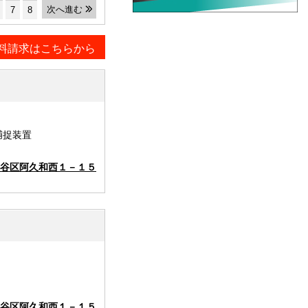
次へ進む
7
8
料請求はこちらから
捕捉装置
谷区阿久和西１－１５
谷区阿久和西１－１５