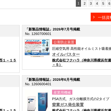
1
2
3
4
5
6
一括資
「新製品情報誌」2026年7月号掲載
No. 1260700601
公害防止装置
圧縮空気用 高性能オイルミスト吸着
オイルバスター
西１－１５
株式会社フクハラ（神奈川県横浜市瀬
－５）
「新製品情報誌」2026年6月号掲載
No. 1260600401
産業用機械
PSA方式、ガス分離膜方式の2タイプ
窒素ガス発生装置
西１－１５
株式会社フクハラ（神奈川県横浜市瀬