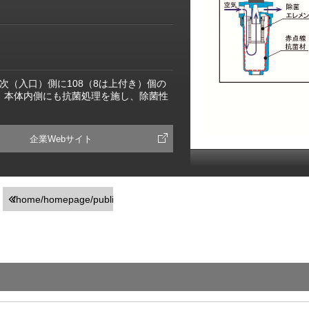
次（入口）側に108（8は上付き）個の
。本体内側にも抗菌処理を施し、除菌性
企業Webサイト
/home/homepage/public_html/usr/detail_products.php
on line
251
">前の画面に戻る