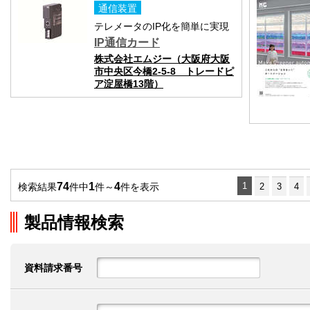
通信装置
テレメータのIP化を簡単に実現
IP通信カード
株式会社エムジー（大阪府大阪
市中央区今橋2-5-8 トレードピ
ア淀屋橋13階）
74
1
4
1
検索結果
件中
件～
件を表示
2
3
4
製品情報検索
資料請求番号