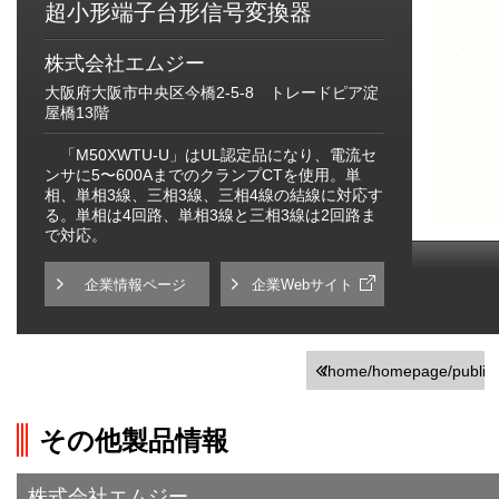
超小形端子台形信号変換器
株式会社エムジー
大阪府大阪市中央区今橋2-5-8 トレードピア淀
屋橋13階
「M50XWTU-U」はUL認定品になり、電流セ
ンサに5〜600AまでのクランプCTを使用。単
相、単相3線、三相3線、三相4線の結線に対応す
る。単相は4回路、単相3線と三相3線は2回路ま
で対応。
企業情報ページ
企業Webサイト
/home/homepage/public_h
on line
251
その他製品情報
">前の画面に戻る
株式会社エムジー