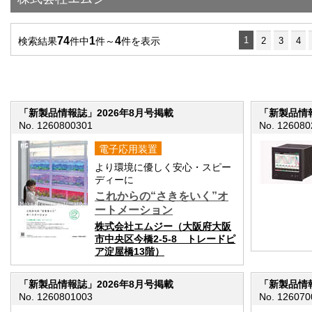
74
1
4
1
検索結果
件中
件～
件を表示
2
3
4
「新製品情報誌」2026年8月号掲載
「新製品情報
No. 1260800301
No. 126080
電子応用装置
より環境に優しく安心・スピー
ディーに
これからの“さきをいく”オ
ートメーション
株式会社エムジー（大阪府大阪
市中央区今橋2-5-8 トレードピ
ア淀屋橋13階）
「新製品情報誌」2026年8月号掲載
「新製品情報
No. 1260801003
No. 126070