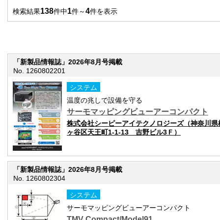
138
1
4
検索結果
件中
件～
件を表示
「新製品情報誌」2026年8月号掲載
No. 1260802201
システム
温度の兆しで設備を守る
サーモマッピングビューアーコンパクト
株式会社シーピーアイテクノロジーズ（神奈川県
ヶ谷区天王町1-1-13 吉野ビル3Ｆ）
「新製品情報誌」2026年8月号掲載
No. 1260802304
システム
サーモマッピングビューアーコンパクト
TMV Compact/Model91