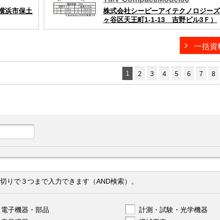
横浜市保土
株式会社シーピーアイテクノロジーズ
ヶ谷区天王町1-1-13 吉野ビル3Ｆ）
一括資
1
2
3
4
5
6
7
8
切りで３つまで入力できます（AND検索）。
電子機器・部品
計測・試験・光学機器