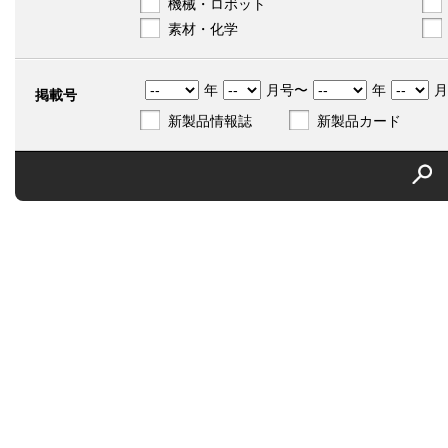
機械・ロボット
素材・化学
年
月号〜
年
月
掲載号
新製品情報誌
新製品カード