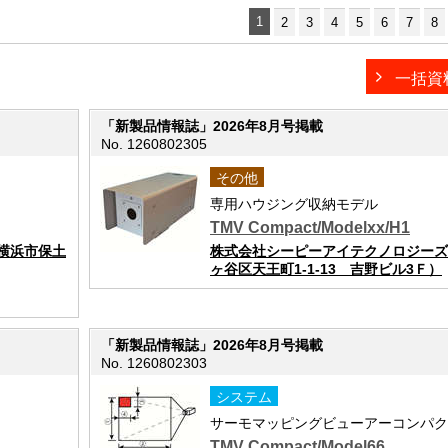
1
2
3
4
5
6
7
8
一括資
「新製品情報誌」2026年8月号掲載
No. 1260802305
その他
専用ハウジング収納モデル
TMV Compact/Modelxx/H1
横浜市保土
株式会社シーピーアイテクノロジーズ
ヶ谷区天王町1-1-13 吉野ビル3Ｆ）
「新製品情報誌」2026年8月号掲載
No. 1260802303
システム
サーモマッピングビューアーコンパク
TMV Compact/Model66