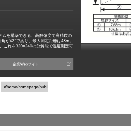
視システムを構築できる、高解像度で高精度の
画角が42°であり、最大測定距離は48m。
これを320×240の分解能で温度測定可
。
企業Webサイト
/home/homepage/public_html/usr/detail_products.php
on line
251
">前の画面に戻る