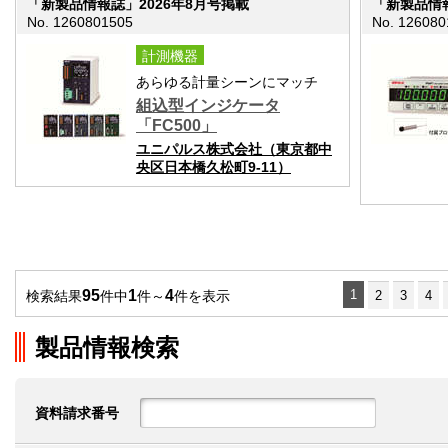
「新製品情報誌」2026年8月号掲載
「新製品情報
No. 1260801505
No. 126080
計測機器
あらゆる計量シーンにマッチ
組込型インジケータ
「FC500」
ユニパルス株式会社（東京都中
央区日本橋久松町9-11）
95
1
4
1
検索結果
件中
件～
件を表示
2
3
4
製品情報検索
資料請求番号