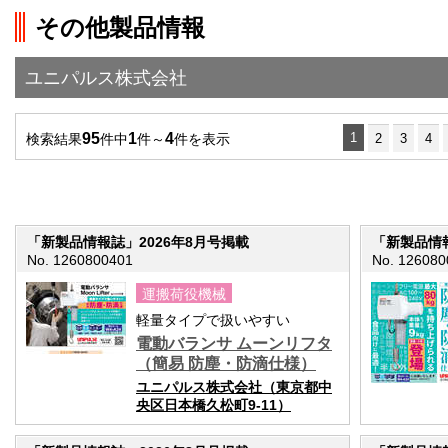
on line
251
その他製品情報
">前の画面に戻る
ユニパルス株式会社
95
1
4
1
検索結果
件中
件～
件を表示
2
3
4
「新製品情報誌」2026年8月号掲載
「新製品情報
No. 1260800401
No. 126080
運搬荷役機械
軽量タイプで扱いやすい
電動バランサ ムーンリフタ
（簡易 防塵・防滴仕様）
ユニパルス株式会社（東京都中
央区日本橋久松町9-11）