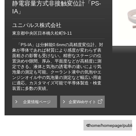
静電容量方式非接触変位計「PS-
IA」
ユニパルス株式会社
東京都中央区日本橋久松町9-11
「PS-IA」は分解能0.6nmの高精度変位計。対
象が導体であれば材質により感度が変わらず表
面粗さの影響も受けない。精密なステージの位
置決めや隙間、厚み、平面度などが高精度に測
定できる。液体と気泡の誘電率の違いにより気
泡量の測定も可能。クーラント液中の気泡やエ
ンジンオイル中の気泡量の測定など幅広い用途
に適応。カスタマイズ可能で半導体製造・検査
装置に多数の実績。
企業情報ページ
企業Webサイト
/home/homepage/public_h