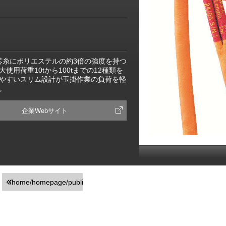
は芯糸にポリエステルの約3倍の強度を持つ
用荷重10tから100tまでの12種類を
やすいスリム設計が玉掛作業の負荷を軽
。
企業Webサイト
/home/homepage/public_html/usr/detail_products.php
on line
251
">前の画面に戻る