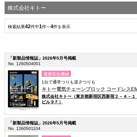
株式会社キトー
42
1
4
検索結果
件中
件～
件を表示
「新製品情報誌」2026年5月号掲載
No. 1260504001
運搬荷役機械
1台で通常つりも逆さつりも
キトー電気チェーンブロック コードレスE
株式会社キトー（東京都新宿区西新宿２－４－１
ビル９Ｆ）
「新製品情報誌」2026年5月号掲載
No. 1260501104