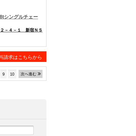
8tシングルチェー
２－４－１ 新宿ＮＳ
料請求はこちらから
次へ進む
9
10