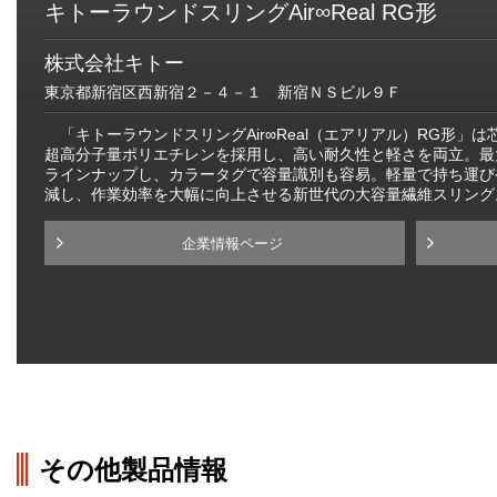
キトーラウンドスリングAir∞Real RG形
株式会社キトー
東京都新宿区西新宿２－４－１ 新宿ＮＳビル９Ｆ
「キトーラウンドスリングAir∞Real（エアリアル）RG形」
超高分子量ポリエチレンを採用し、高い耐久性と軽さを両立。最大使
ラインナップし、カラータグで容量識別も容易。軽量で持ち運び
減し、作業効率を大幅に向上させる新世代の大容量繊維スリング
企業情報ページ
その他製品情報