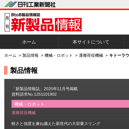
ホーム
本サイトについて
ホーム
>
製品情報
>
機械・ロボット
>
運搬荷役機械
>
キトーラウン
製品情報
「新製品情報誌」2025年11月号掲載
資料請求No.1251101902
機械・ロボット
運搬荷役機械
軽さと強度を兼ね備えた新世代の大容量スリング