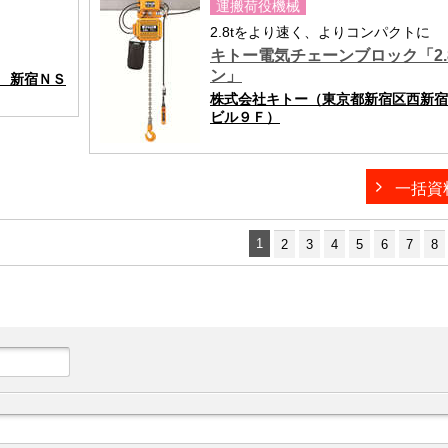
運搬荷役機械
2.8tをより速く、よりコンパクトに
キトー電気チェーンブロック「2.
ン」
 新宿ＮＳ
株式会社キトー（東京都新宿区西新宿
ビル９Ｆ）
一括資
1
2
3
4
5
6
7
8