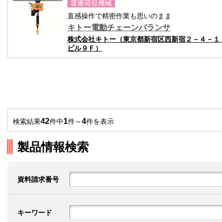
運搬荷役機械
直感操作で精密作業も思いのまま
キトー電動チェーンバランサ
株式会社キトー（東京都新宿区西新宿２－４－１
ビル９Ｆ）
42
1
4
検索結果
件中
件～
件を表示
製品情報検索
資料請求番号
キーワード