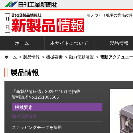
モノづくり現場の業務改善
ホーム
本サイトについて
製品情報
ホーム
>
製品情報
>
機械要素
>
動力伝動装置
>
電動アクチュエー
製品情報
「新製品情報誌」2025年10月号掲載
資料請求No.1251003505
機械要素
動力伝動装置
ステッピングモータを採用