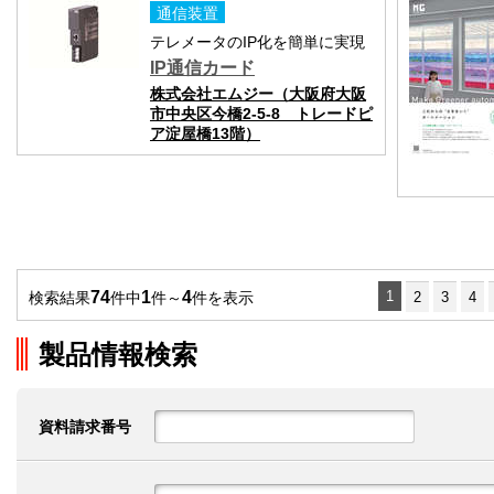
通信装置
テレメータのIP化を簡単に実現
IP通信カード
株式会社エムジー（大阪府大阪
市中央区今橋2-5-8 トレードピ
ア淀屋橋13階）
74
1
4
1
検索結果
件中
件～
件を表示
2
3
4
製品情報検索
資料請求番号