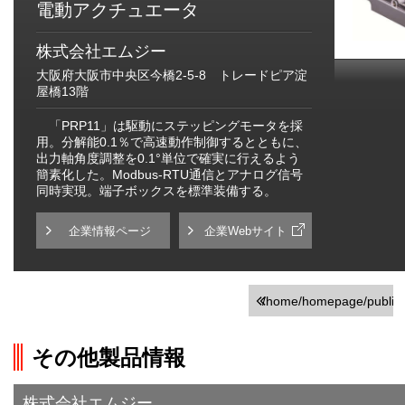
電動アクチュエータ
株式会社エムジー
大阪府大阪市中央区今橋2-5-8 トレードピア淀
屋橋13階
「PRP11」は駆動にステッピングモータを採
用。分解能0.1％で高速動作制御するとともに、
出力軸角度調整を0.1°単位で確実に行えるよう
簡素化した。Modbus-RTU通信とアナログ信号
同時実現。端子ボックスを標準装備する。
企業情報ページ
企業Webサイト
/home/homepage/public_h
on line
251
その他製品情報
">前の画面に戻る
株式会社エムジー