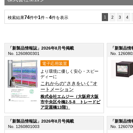
74
1
4
1
検索結果
件中
件～
件を表示
2
3
4
「新製品情報誌」2026年8月号掲載
「新製品情報
No. 1260800301
No. 126080
電子応用装置
より環境に優しく安心・スピー
ディーに
これからの“さきをいく”オ
ートメーション
株式会社エムジー（大阪府大阪
市中央区今橋2-5-8 トレードピ
ア淀屋橋13階）
「新製品情報誌」2026年8月号掲載
「新製品情報
No. 1260801003
No. 126070