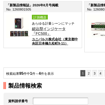
「新製品情報誌」2026年8月号掲載
「新製品情報
No. 1260801505
No. 126080
計測機器
あらゆる計量シーンにマッチ
組込型インジケータ
「FC500」
ユニパルス株式会社（東京都中
央区日本橋久松町9-11）
95
1
4
1
検索結果
件中
件～
件を表示
2
3
4
製品情報検索
資料請求番号