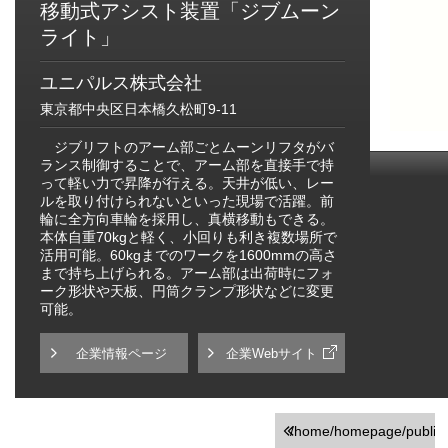
移動式アシスト装置「ジブムーン
ライト」
ユニパルス株式会社
東京都中央区日本橋久松町9-11
ジブリフトのアーム部ごとムーンリフタがバ
ランス制御することで、アーム部を直接手で持
って軽い力で昇降が行える。天井が低い、レー
ルを取り付けられないといった現場で活躍。前
輪に全方向車輪を採用し、真横移動もできる。
本体自重70kgと軽く、小回りも利き複数場所で
活用可能。60kgまでのワークを1600mmの高さ
まで持ち上げられる。アーム部は出荷時にフォ
ーク形状や天板、円筒クランプ形状などに変更
可能。
企業情報ページ
企業Webサイト
/home/homepage/public_h