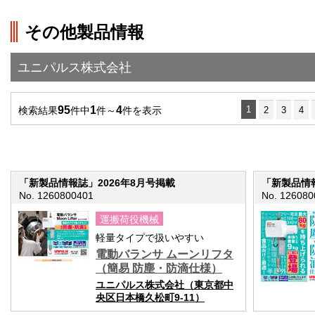
on line
251
その他製品情報
">前の画面に戻る
ユニパルス株式会社
95
1
4
1
検索結果
件中
件～
件を表示
2
3
4
「新製品情報誌」2026年8月号掲載
「新製品情報
No. 1260800401
No. 126080
運搬荷役機械
軽量タイプで扱いやすい
電動バランサ ムーンリフタ
（簡易 防塵・防滴仕様）
ユニパルス株式会社（東京都中
央区日本橋久松町9-11）