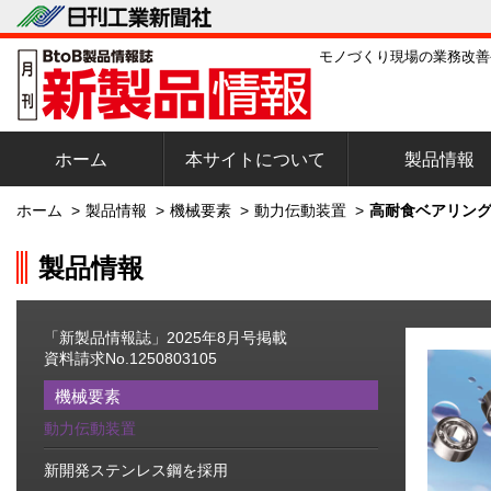
モノづくり現場の業務改善
ホーム
本サイトについて
製品情報
ホーム
>
製品情報
>
機械要素
>
動力伝動装置
>
高耐食ベアリング
製品情報
「新製品情報誌」2025年8月号掲載
資料請求No.1250803105
機械要素
動力伝動装置
新開発ステンレス鋼を採用