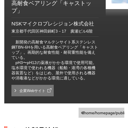
高耐食ベアリング「キャストッ
プ」
NSKマイクロプレシジョン株式会社
東京都千代田区神田錦町3－17 廣瀬ビル6階
新開発の高耐食マルテンサイト系ステンレス
鋼TBN-6Hを用いる高耐食ベアリング「キャスト
ップ」。画期的な耐食性能・耐荷重性能を備え
ている。
pH3〜pH12の薬液がかかる環境で使用可能。
塩水環境で使われる機器（船舶・港湾の各種機
器装置など）をはじめ、屋外で使用される機器
や消毒液などがかかる環境に適している。
企業Webサイト
/home/homepage/public_h
on line
251