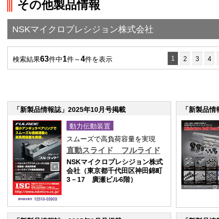
その他製品情報
">前の画面に戻る
NSKマイクロプレシジョン株式会社
63
1
4
1
検索結果
件中
件～
件を表示
2
3
4
「新製品情報誌」2025年10月号掲載
「新製品情報
動力伝動装置
スムーズで高負荷容量を実現
直動スライド フルライド
NSKマイクロプレシジョン株式
会社（東京都千代田区神田錦町
3－17 廣瀬ビル6階）