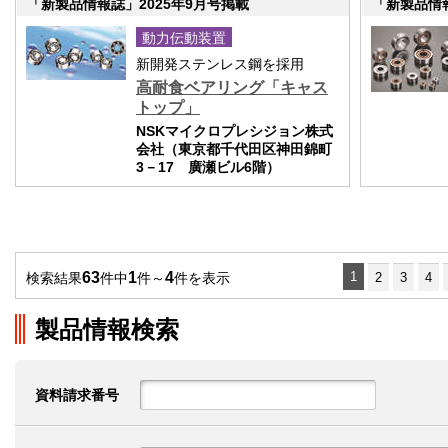
「新製品情報誌」2025年9月号掲載
「新製品情報
動力伝動装置
新開発ステンレス鋼を採用
高耐食ベアリング「キャス
トップ」
NSKマイクロプレシジョン株式
会社（東京都千代田区神田錦町
3－17 廣瀬ビル6階）
63
1
4
1
検索結果
件中
件～
件を表示
2
3
4
製品情報検索
資料請求番号