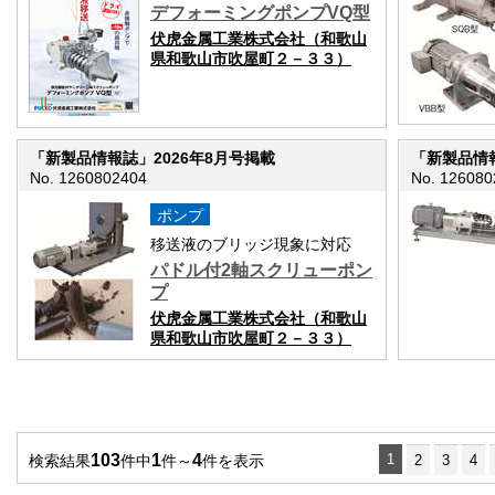
デフォーミングポンプVQ型
伏虎金属工業株式会社（和歌山
県和歌山市吹屋町２－３３）
「新製品情報誌」2026年8月号掲載
「新製品情報
No. 1260802404
No. 126080
ポンプ
移送液のブリッジ現象に対応
パドル付2軸スクリューポン
プ
伏虎金属工業株式会社（和歌山
県和歌山市吹屋町２－３３）
103
1
4
1
検索結果
件中
件～
件を表示
2
3
4