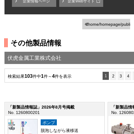
企業情報ページ
企業Webサイト
/home/homepage/public_h
on line
251
その他製品情報
">前の画面に戻る
伏虎金属工業株式会社
103
1
4
1
検索結果
件中
件～
件を表示
2
3
4
「新製品情報誌」2026年8月号掲載
「新製品情報
No. 1260800201
No. 126080
ポンプ
脱泡しながら液移送