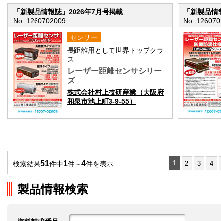
「新製品情報誌」2026年7月号掲載
「新製品情報
No. 1260702009
No. 126070
センサー
長距離用として世界トップクラ
ス
レーザー距離センサシリー
ズ
株式会社村上技研産業（大阪府
和泉市池上町3-9-55）
51
1
4
1
検索結果
件中
件～
件を表示
2
3
4
製品情報検索