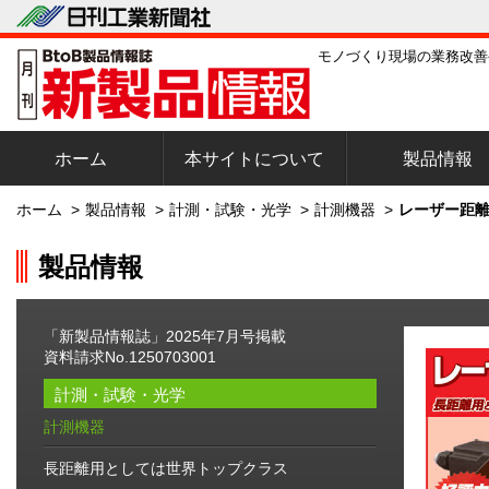
モノづくり現場の業務改善
ホーム
本サイトについて
製品情報
ホーム
>
製品情報
>
計測・試験・光学
>
計測機器
>
レーザー距離
製品情報
「新製品情報誌」2025年7月号掲載
資料請求No.1250703001
計測・試験・光学
計測機器
長距離用としては世界トップクラス