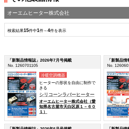
">前の画面に戻る
オーエムヒーター株式会社
15
1
4
検索結果
件中
件～
件を表示
「新製品情報誌」2026年7月号掲載
「新製品情報
No. 1260701105
No. 126060
冷暖空調機器
ヒーターの形状を自由に制作で
きる
シリコーンラバーヒーター
オーエムヒーター株式会社（愛
知県名古屋市天白区原１－６０
１）
「新製品情報誌」2026年6月号掲載
「新製品情報