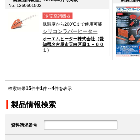
No. 1260601502
冷暖空調機器
低温度から200℃まで使用可能
シリコンラバーヒーター
オーエムヒーター株式会社（愛
知県名古屋市天白区原１－６０
１）
15
1
4
検索結果
件中
件～
件を表示
製品情報検索
資料請求番号