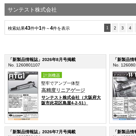
サンテスト株式会社
43
1
4
1
検索結果
件中
件～
件を表示
2
3
4
「新製品情報誌」2026年8月号掲載
「新製品情報
No. 1260801107
No. 126080
計測機器
堅牢でアンプ一体型
高精度リニアゲージ
サンテスト株式会社（大阪府大
阪市此花区島屋4-2-51）
「新製品情報誌」2026年7月号掲載
「新製品情報