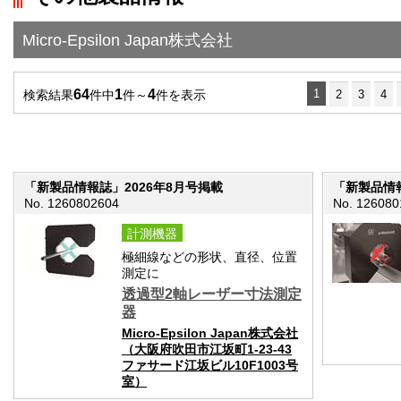
">前の画面に戻る
Micro-Epsilon Japan株式会社
64
1
4
1
検索結果
件中
件～
件を表示
2
3
4
「新製品情報誌」2026年8月号掲載
「新製品情報
No. 1260802604
No. 126080
計測機器
極細線などの形状、直径、位置
測定に
透過型2軸レーザー寸法測定
器
Micro-Epsilon Japan株式会社
（大阪府吹田市江坂町1-23-43
ファサード江坂ビル10F1003号
室）