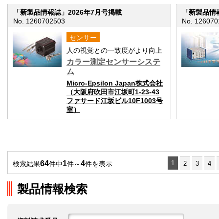
「新製品情報誌」2026年7月号掲載
「新製品情報
No. 1260702503
No. 126070
センサー
人の視覚との一致度がより向上
カラー測定センサーシステ
ム
Micro-Epsilon Japan株式会社
（大阪府吹田市江坂町1-23-43
ファサード江坂ビル10F1003号
室）
64
1
4
1
検索結果
件中
件～
件を表示
2
3
4
製品情報検索