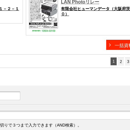
LAN Photoリレー
１－２－１
有限会社ヒューマンデータ（大阪府茨
０）
一括資
1
2
3
切りで３つまで入力できます（AND検索）。