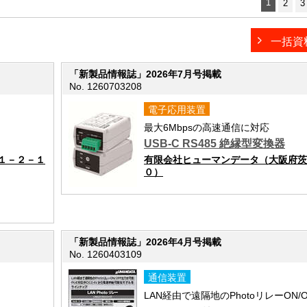
1
2
3
一括資
「新製品情報誌」2026年7月号掲載
No. 1260703208
電子応用装置
最大6Mbpsの高速通信に対応
USB-C RS485 絶縁型変換器
１－２－１
有限会社ヒューマンデータ（大阪府茨
０）
「新製品情報誌」2026年4月号掲載
No. 1260403109
通信装置
LAN経由で遠隔地のPhotoリレーON/