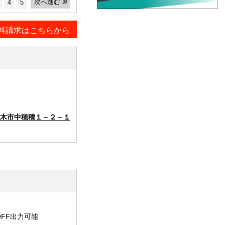
次へ進む
4
5
料請求はこちらから
木市中穂積１－２－１
OFF出力可能