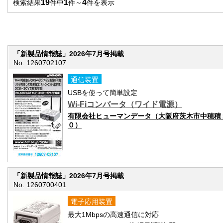
19
1
4
検索結果
件中
件～
件を表示
「新製品情報誌」2026年7月号掲載
No. 1260702107
通信装置
USBを使って簡単設定
Wi-Fiコンバータ（ワイド電源）
有限会社ヒューマンデータ（大阪府茨木市中穂積
０）
「新製品情報誌」2026年7月号掲載
No. 1260700401
電子応用装置
最大1Mbpsの高速通信に対応