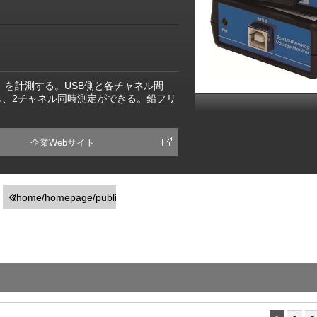
V）を計測する。USB側と各チャネル間
し、2チャネル同時測定ができる。鉛フリ
企業Webサイト
/home/homepage/public_html/usr/detail_products.php
on line
251
">前の画面に戻る