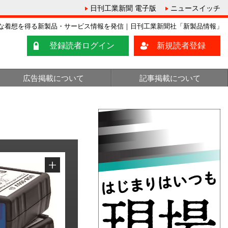
日刊工業新聞 電子版
ニュースイッチ
な着想を得る新製品・サービス情報を発信｜日刊工業新聞社「新製品情報」
登録読者ログイン
新規読者登録
広告掲載について
記事掲載について