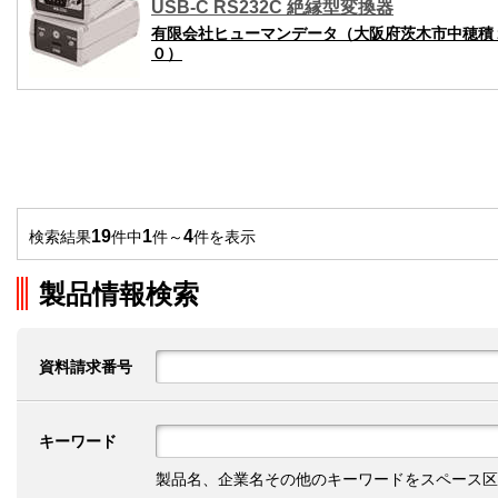
USB-C RS232C 絶縁型変換器
有限会社ヒューマンデータ（大阪府茨木市中穂積
０）
19
1
4
検索結果
件中
件～
件を表示
製品情報検索
資料請求番号
キーワード
製品名、企業名その他のキーワードをスペース区