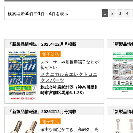
65
1
4
1
検索結果
件中
件～
件を表示
2
3
4
「新製品情報誌」2025年12月号掲載
「新製品情報
電子部品
スペーサーや基板用端子などが
勢ぞろい
メカニカル＆エレクトロニ
クスパーツ
株式会社廣杉計器（神奈川県川
崎市宮前区馬絹6-1-28）
「新製品情報誌」2025年12月号掲載
「新製品情報
電子部品
確実な固定ができ、高耐久、高