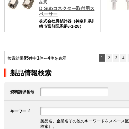
品質
D-Subコネクター取付用ス
ペーサー
株式会社廣杉計器（神奈川県川
崎市宮前区馬絹6-1-28）
65
1
4
1
検索結果
件中
件～
件を表示
2
3
4
製品情報検索
資料請求番号
キーワード
製品名、企業名その他のキーワードをスペース区
検索）。