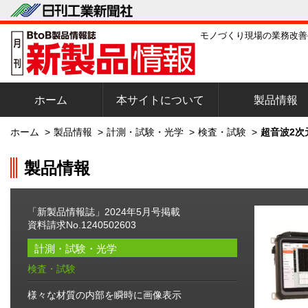
モノづくり現場の業務改善
ホーム
本サイトについて
製品情報
ホーム
>
製品情報
>
計測・試験・光学
>
検査・試験
>
超音波2次
製品情報
「新製品情報誌」2024年5月号掲載
資料請求No.1240502603
計測・試験・光学
検査・試験
様々な材質の内部を瞬時に画像表示