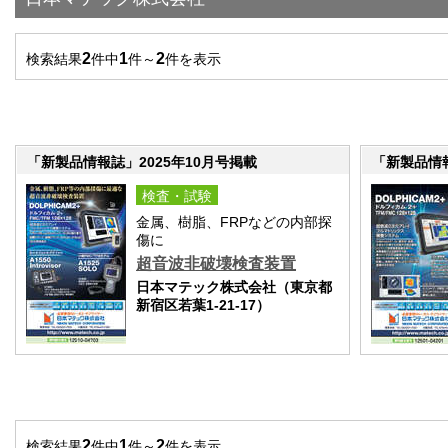
2
1
2
検索結果
件中
件～
件を表示
「新製品情報誌」2025年10月号掲載
「新製品情報
検査・試験
金属、樹脂、FRPなどの内部探
傷に
超音波非破壊検査装置
日本マテック株式会社（東京都
新宿区若葉1-21-17）
2
1
2
検索結果
件中
件～
件を表示