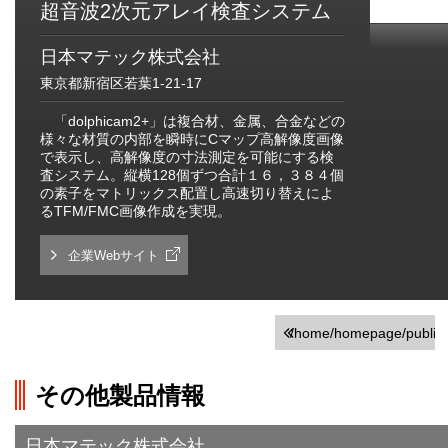
超音波2次元アレイ検査システム
日本マテック株式会社
東京都新宿区若葉1-21-17
「dolphicam2+」は複合材、金属、合金などの
様々な材質の内部を瞬時にCマップ高解像度画像
で表示し、高解像度の寸法測定を可能にする検
査システム。縦横128個ずつ合計１６，３８４個
の素子をマトリックス配置し高速切り替えによ
るTFM/FMC画像作成を実現。
企業Webサイト
/home/homepage/public_h
on line
251
その他製品情報
">前の画面に戻る
日本マテック株式会社