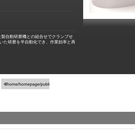
」は、同社製自動研磨機との組合せでクランプせ
いた研磨を半自動化でき、作業効率と再
/home/homepage/public_html/usr/detail_products.php
on line
251
">前の画面に戻る