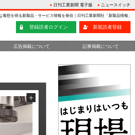
日刊工業新聞 電子版
ニュースイッチ
な着想を得る新製品・サービス情報を発信｜日刊工業新聞社「新製品情報」
登録読者ログイン
新規読者登録
広告掲載について
記事掲載について