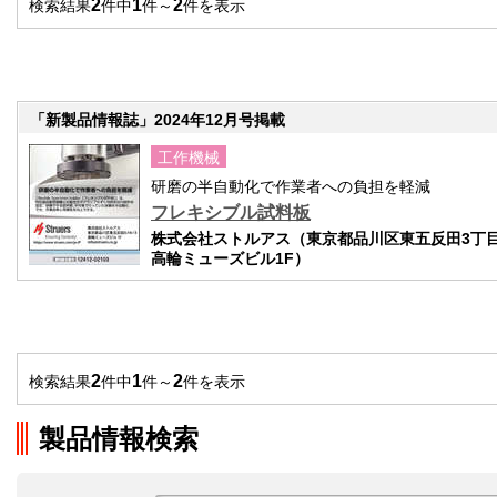
2
1
2
検索結果
件中
件～
件を表示
「新製品情報誌」2024年12月号掲載
工作機械
研磨の半自動化で作業者への負担を軽減
フレキシブル試料板
株式会社ストルアス（東京都品川区東五反田3丁目1
高輪ミューズビル1F）
2
1
2
検索結果
件中
件～
件を表示
製品情報検索