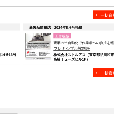
一括資
「新製品情報誌」2024年8月号掲載
工作機械
研磨の半自動化で作業者への負担を軽
フレキシブル試料板
4番13号
株式会社ストルアス（東京都品川区東五
高輪ミューズビル1F）
一括資